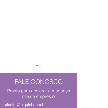
FALE CONOSCO
Terezinha
Pronto para acelerar a mudança
na sua empresa?
O Moby Dick em
piquini@piquini.com.br