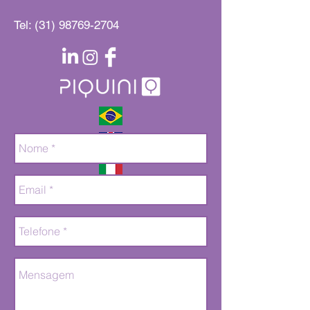
de nós
Tel:
(31) 98769-2704