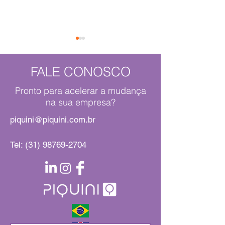
FALE CONOSCO
Terezinha
Pronto para acelerar a mudança
na sua empresa?
O Moby Dick em
piquini@piquini.com.br
de nós
Tel:
(31) 98769-2704