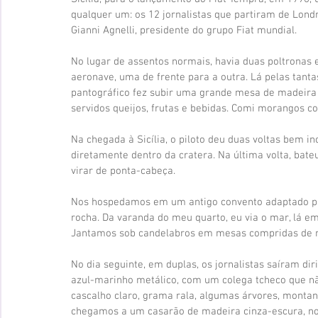
qualquer um: os 12 jornalistas que partiram de Lond
Gianni Agnelli, presidente do grupo Fiat mundial. 
No lugar de assentos normais, havia duas poltronas
aeronave, uma de frente para a outra. Lá pelas tant
pantográfico fez subir uma grande mesa de madeira 
servidos queijos, frutas e bebidas. Comi morangos c
Na chegada à Sicília, o piloto deu duas voltas bem i
diretamente dentro da cratera. Na última volta, bate
virar de ponta-cabeça. 
Nos hospedamos em um antigo convento adaptado par
rocha. Da varanda do meu quarto, eu via o mar, lá e
Jantamos sob candelabros em mesas compridas de m
No dia seguinte, em duplas, os jornalistas saíram di
azul-marinho metálico, com um colega tcheco que nã
cascalho claro, grama rala, algumas árvores, monta
chegamos a um casarão de madeira cinza-escura, no m