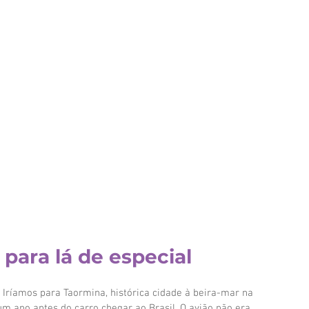
ara lá de especial
 Iríamos para Taormina, histórica cidade à beira-mar na 
um ano antes do carro chegar ao Brasil. O avião não era 