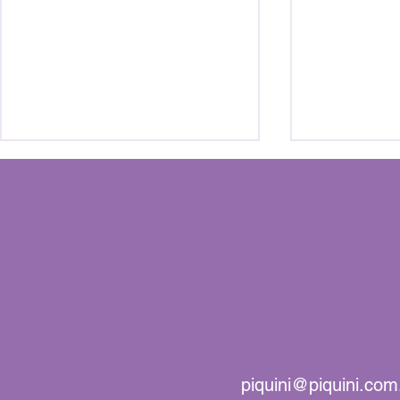
Projeto com
O maior vendedor de carros
que conheci
piquini@piquini.com