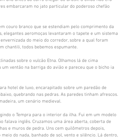
res embarcaram no jato particular do poderoso chefão 
 em couro branco que se estendiam pelo comprimento da 
as, elegantes aeromoças levantaram o tapete e um sistema 
envernizada do meio do corredor, sobre a qual foram 
om chantili, todos bebemos espumante. 
nclinadas sobre o vulcão Etna. Olhamos lá de cima 
u um ventão na barriga do avião e pareceu que o bicho ia 
a hotel de luxo, encarapitado sobre um paredão de 
mbaixo, quebrando nas pedras. As paredes tinham afrescos. 
adeira, um cenário medieval. 
rigindo o Tempra para o interior da ilha. Fui em um modelo 
o falava inglês. Cruzamos uma área aberta, coberta de 
nhas e muros de pedra. Uns cem quilômetros depois, 
eio do nada, banhado de sol, vento e silêncio. Lá dentro, 