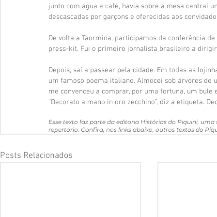
junto com água e café, havia sobre a mesa central 
descascadas por garçons e oferecidas aos convidados.
De volta a Taormina, participamos da conferência de 
press-kit. Fui o primeiro jornalista brasileiro a dirigi
Depois, saí a passear pela cidade. Em todas as loji
um famoso poema italiano. Almocei sob árvores de u
me convenceu a comprar, por uma fortuna, um bule e
“Decorato a mano in oro zecchino”, diz a etiqueta. 
Esse texto faz parte da editoria Histórias do Piquini, um
repertório. Confira, nos links abaixo, outros textos do Pi
Posts Relacionados