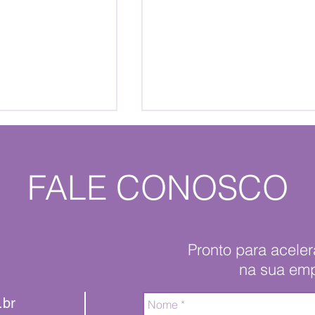
FALE CONOSCO
Conquistando uma cidade
 “P” maiúsculo
Pronto para acele
na sua em
.br