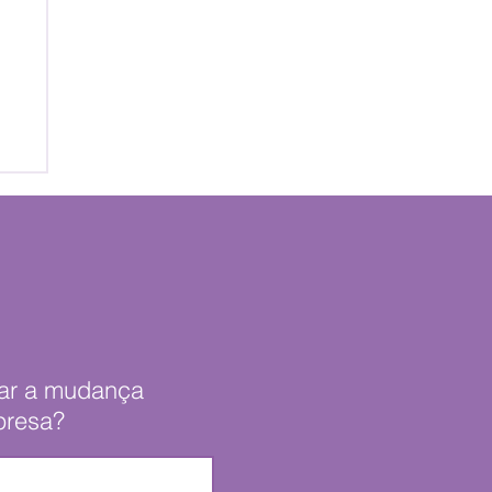
rar a mudança
presa?