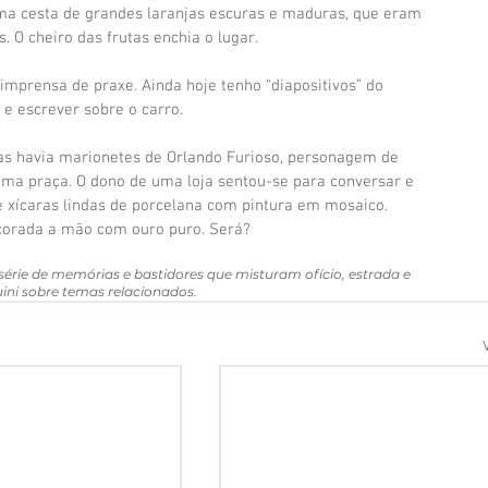
uma cesta de grandes laranjas escuras e maduras, que eram 
 O cheiro das frutas enchia o lugar.
imprensa de praxe. Ainda hoje tenho “diapositivos” do 
r e escrever sobre o carro. 
nhas havia marionetes de Orlando Furioso, personagem de 
ma praça. O dono de uma loja sentou-se para conversar e 
 xícaras lindas de porcelana com pintura em mosaico. 
Decorada a mão com ouro puro. Será?
a série de memórias e bastidores que misturam ofício, estrada e 
quini sobre temas relacionados.