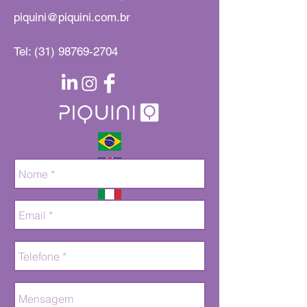
Construção de equipes de
Você conversa 
piquini@piquini.com.br
alta performance na
estantes? Memó
prática
cultural e livros
Tel:
(31) 98769-2704