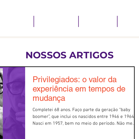
 QUE FAZEMOS
PIQUINI RESOLVE
QUEM SOMOS
QUEM 
NOSSOS ARTIGOS
Privilegiados: o valor da
experiência em tempos de
mudança
Completei 68 anos. Faço parte da geração “baby
boomer”, que inclui os nascidos entre 1946 e 1964.
Nasci em 1957, bem no meio do período. Não me
sinto velho, mas privilegiado. Nós, dessa época, ain
vivos, olhamos para trás e percebemos que