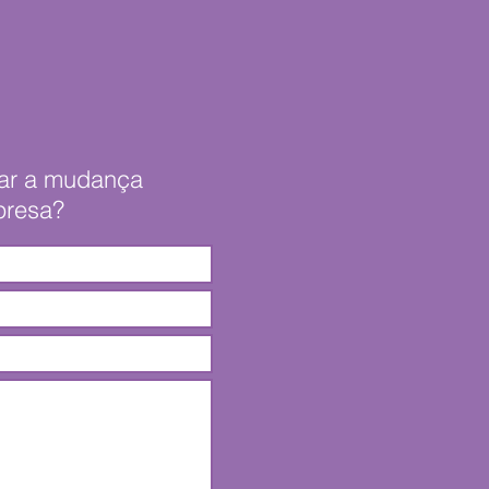
rar a mudança
presa?