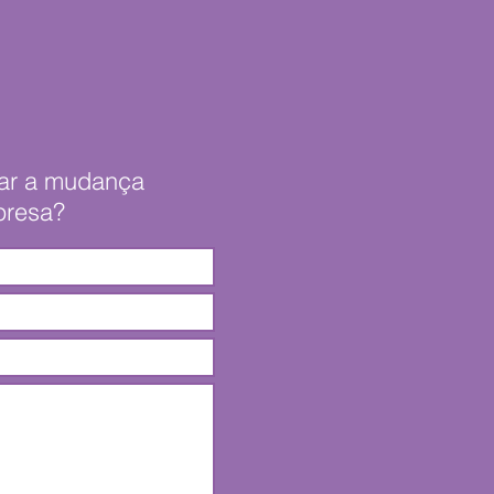
rar a mudança
presa?