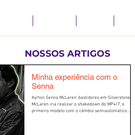
 QUE FAZEMOS
PIQUINI RESOLVE
QUEM SOMOS
QUEM 
NOSSOS ARTIGOS
Minha experiência com o
Senna
Ayrton Senna McLaren: bastidores em Silverstone A
McLaren iria realizar o shakedown do MP4/7, o
primeiro modelo com o câmbio semiautomático
eletrônico acionado pelas “borboletas” por detrás d
volante. Hoje comum no mercado, a tecnologia,
naquele comecinho de 1992, ainda era um mistério.