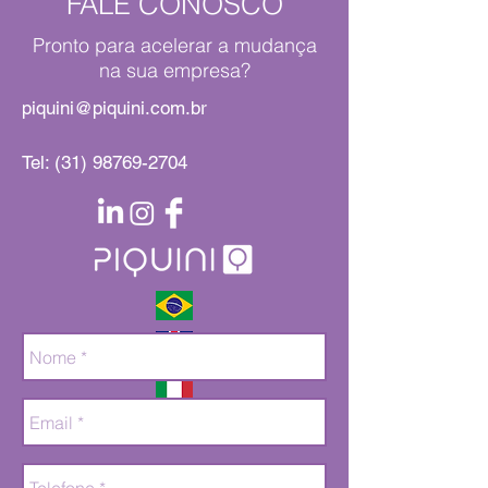
FALE CONOSCO
Terezinha
Pronto para acelerar a mudança
na sua empresa?
WhatsApp corporativo
piquini@piquini.com.br
promove conexão, mas
traz risco reputacional
Tel:
(31) 98769-2704